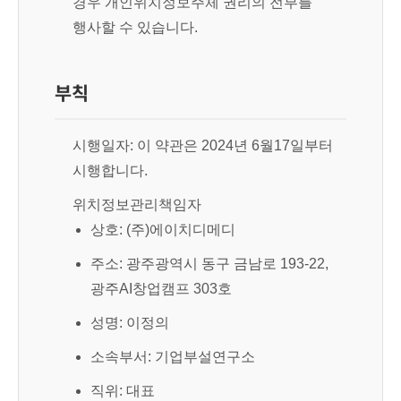
경우 개인위치정보주체 권리의 전부를
행사할 수 있습니다.
부칙
시행일자
: 이 약관은 2024년 6월17일부터
시행합니다.
위치정보관리책임자
상호: (주)에이치디메디
주소: 광주광역시 동구 금남로 193-22,
광주AI창업캠프 303호
성명: 이정의
소속부서: 기업부설연구소
직위: 대표